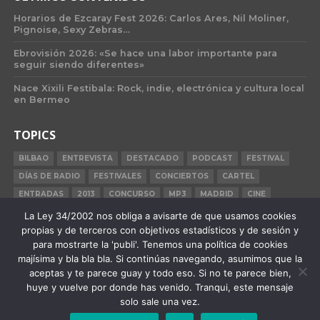
Horarios de Ezcaray Fest 2026: Carlos Ares, Nil Moliner,
Pignoise, Sexy Zebras…
Ebrovisión 2026: «Se hace una labor importante para
seguir siendo diferentes»
Nace Xixili Festibala: Rock, indie, electrónica y cultura local
en Bermeo
TOPICS
BILBAO
ENTREVISTA
DESTACADO
PODCAST
FESTIVAL
DÍAS DE RADIO
FESTIVALES
CONCIERTOS
CARTEL
ENTRADAS
2013
CONCURSO
MP3
MADRID
CINE
BILBAO BBK LIVE
BARCELONA
CARNE CRUDA
CRÓNICA
La Ley 34/2002 nos obliga a avisarte de que usamos cookies
propias y de terceros con objetivos estadísticos y de sesión y
2015
para mostrarte la 'publi'. Tenemos una política de cookies
majísima y bla bla bla. Si continúas navegando, asumimos que la
aceptas y te parece guay y todo eso. Si no te parece bien,
huye y vuelve por donde has venido. Tranqui, este mensaje
QUIÉNES SOMOS
STAFF
PUBLICIDAD
F.A.Q.
CONTACTO
solo sale una vez.
AVISO LEGAL
POLÍTICA DE PRIVACIDAD