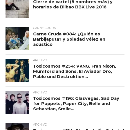
Cierre de cartel (8 nombres más) y
horarios de Bilbao BBK Live 2016
CARNE CRUDA
Carne Cruda #084: ¿Quién es
Barbijaputa? y Soledad Vélez en
acústico
ARCHIVO
Toxicosmos #254: VKNG, Fran Nixon,
Mumford and Sons, El Aviador Dro,
Pablo und Destruktion…
ARCHIVO
Toxicosmos #196: Glasvegas, Sad Day
for Puppets, Paper City, Belle and
Sebastian, Smile…
ARCHIVO