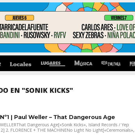
O EN "SONIK KICKS"
S
 Nº1 | Paul Weller – That Dangerous Age
 WELLERThat Dangerous Age[«Sonik Kicks», Island Records / Yep
12] 2. FLORENCE + THE MACHINENo Light No Light[«Ceremonials»,