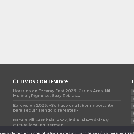
ÚLTIMOS CONTENIDOS
T
Horarios de Ezcaray Fest 2026: Carlos Ares, Nil
Moliner, Pignoise, Sexy Zebras…
Ebrovisión 2026: «Se hace una labor importante
para seguir siendo diferentes»
Nace Xixili Festibala: Rock, indie, electrónica y
cultura local en Bermeo
 y de terceros con objetivos estadísticos y de sesión y para mostrarte 