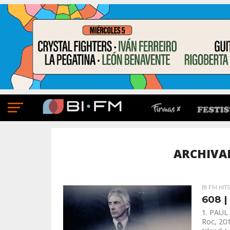
ARCHIVAD
BI FM HIT
608 |
1. PAUL
Roc, 20