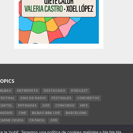
OPICS
BILBAO
ENTREVISTA
DESTACADO
PODCAST
FESTIVAL
DÍAS DE RADIO
FESTIVALES
CONCIERTOS
CARTEL
ENTRADAS
2013
CONCURSO
MP3
MADRID
CINE
BILBAO BBK LIVE
BARCELONA
CARNE CRUDA
CRÓNICA
2015
la 'publi'. Tenemos una política de cookies majísima y bla bla bla.