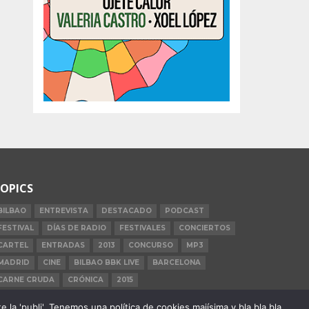
OPICS
BILBAO
ENTREVISTA
DESTACADO
PODCAST
FESTIVAL
DÍAS DE RADIO
FESTIVALES
CONCIERTOS
CARTEL
ENTRADAS
2013
CONCURSO
MP3
MADRID
CINE
BILBAO BBK LIVE
BARCELONA
CARNE CRUDA
CRÓNICA
2015
la 'publi'. Tenemos una política de cookies majísima y bla bla bla.