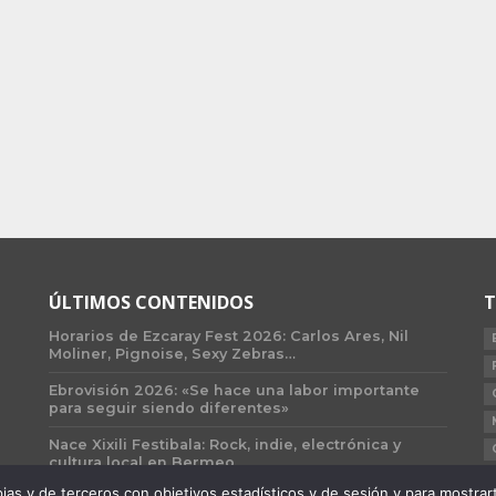
ÚLTIMOS CONTENIDOS
T
Horarios de Ezcaray Fest 2026: Carlos Ares, Nil
Moliner, Pignoise, Sexy Zebras…
Ebrovisión 2026: «Se hace una labor importante
para seguir siendo diferentes»
Nace Xixili Festibala: Rock, indie, electrónica y
cultura local en Bermeo
 y de terceros con objetivos estadísticos y de sesión y para mostrarte 