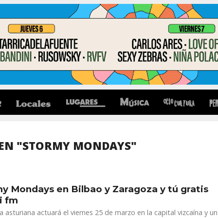
EN "STORMY MONDAYS"
y Mondays en Bilbao y Zaragoza y tú gratis
i fm
 asturiana actuará el viernes 25 de marzo en la capital vizcaína y un