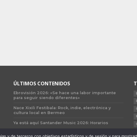
ÚLTIMOS CONTENIDOS
T
Ebrovisión 2026: «Se hace una labor importante
para seguir siendo diferentes»
Nace Xixili Festibala: Rock, indie, electrónica y
cultura local en Bermeo
Ya está aquí Santander Music 2026: Horarios
 y de terceros con objetivos estadísticos y de sesión y para mostrarte 