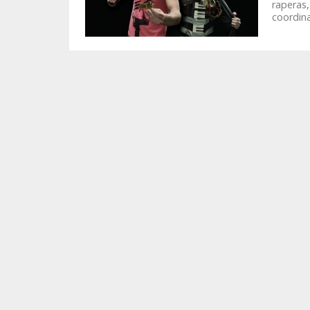
raperas,
coordina