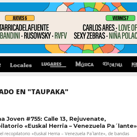
ADO EN "TAUPAKA"
a Joven #755: Calle 13, Rejuvenate,
ilatorio «Euskal Herria – Venezuela Pa´lante»
el recopilatorio «Euskal Herria – Venezuela Pa´lante», de bandas