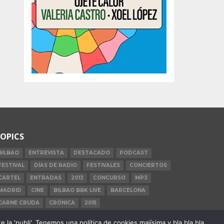
OPICS
BILBAO
ENTREVISTA
DESTACADO
PODCAST
FESTIVAL
DÍAS DE RADIO
FESTIVALES
CONCIERTOS
CARTEL
ENTRADAS
2013
CONCURSO
MP3
MADRID
CINE
BILBAO BBK LIVE
BARCELONA
CARNE CRUDA
CRÓNICA
2015
la 'publi'. Tenemos una política de cookies majísima y bla bla bla.