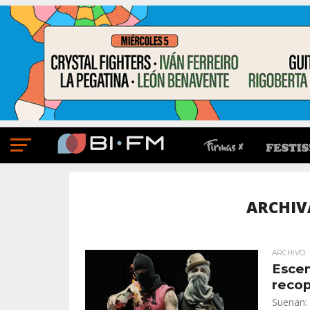
ARCHIV
ARCHIVO
Escen
recop
Suenan: 