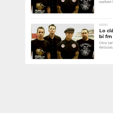
vuelven 
RADIO
Lo cl
bi fm
Otra tar
Retrovis