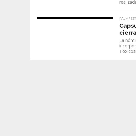
realizad
PALMFES
Capsu
cierr
La nómi
incorpor
Toxicos