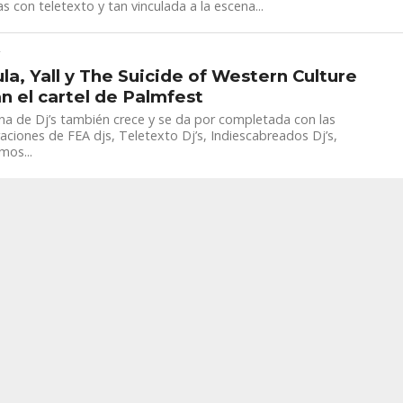
as con teletexto y tan vinculada a la escena...
T
la, Yall y The Suicide of Western Culture
an el cartel de Palmfest
na de Dj’s también crece y se da por completada con las
aciones de FEA djs, Teletexto Dj’s, Indiescabreados Dj’s,
mos...