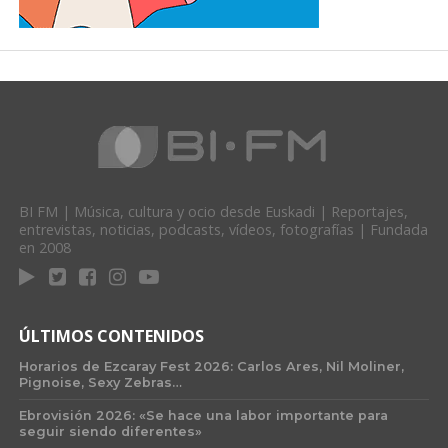
BI FM | Música, cultura y ocio desde Euskadi | Reportajes,
entrevistas, noticias, podcasts, vídeos, fotografías | Fundada
en 2008
ÚLTIMOS CONTENIDOS
Horarios de Ezcaray Fest 2026: Carlos Ares, Nil Moliner,
Pignoise, Sexy Zebras…
Ebrovisión 2026: «Se hace una labor importante para
seguir siendo diferentes»