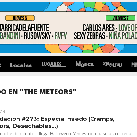
O EN "THE METEORS"
IÓN
dación #273: Especial miedo (Cramps,
ors, Desechables…)
 noche de difuntos, llega Halloween. Y nuestro repaso a la escena