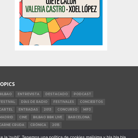
OPICS
BILBAO
ENTREVISTA
DESTACADO
PODCAST
FESTIVAL
DÍAS DE RADIO
FESTIVALES
CONCIERTOS
CARTEL
ENTRADAS
2013
CONCURSO
MP3
MADRID
CINE
BILBAO BBK LIVE
BARCELONA
CARNE CRUDA
CRÓNICA
2015
la 'publi'. Tenemos una política de cookies majísima y bla bla bla.