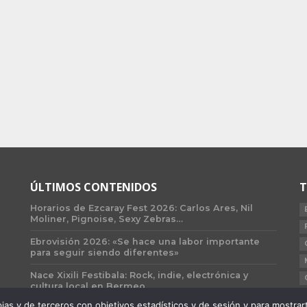
ÚLTIMOS CONTENIDOS
T
Horarios de Ezcaray Fest 2026: Carlos Ares, Nil
Moliner, Pignoise, Sexy Zebras…
Ebrovisión 2026: «Se hace una labor importante
para seguir siendo diferentes»
Nace Xixili Festibala: Rock, indie, electrónica y
cultura local en Bermeo
 y de terceros con objetivos estadísticos y de sesión y para mostrarte 