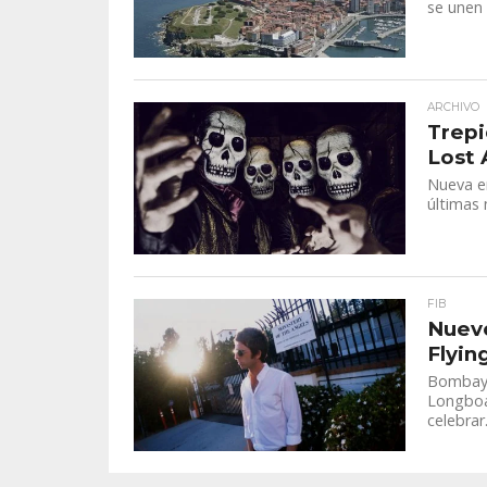
se unen 
ARCHIVO
Trepi
Lost 
Nueva e
últimas 
FIB
Nuevo
Flyin
Bombay 
Longboar
celebrar.