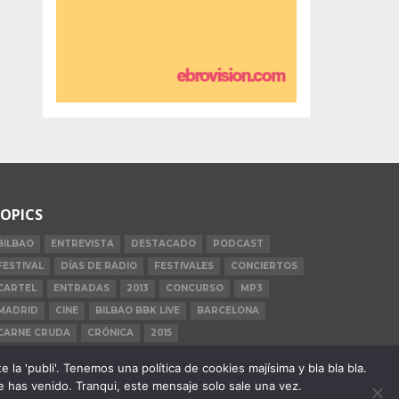
OPICS
BILBAO
ENTREVISTA
DESTACADO
PODCAST
FESTIVAL
DÍAS DE RADIO
FESTIVALES
CONCIERTOS
CARTEL
ENTRADAS
2013
CONCURSO
MP3
MADRID
CINE
BILBAO BBK LIVE
BARCELONA
CARNE CRUDA
CRÓNICA
2015
la 'publi'. Tenemos una política de cookies majísima y bla bla bla.
 has venido. Tranqui, este mensaje solo sale una vez.