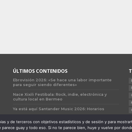
ÚLTIMOS CONTENIDOS
T
Ebrovisión 2026: «Se hace una labor importante
para seguir siendo diferentes»
Nace Xixili Festibala: Rock, indie, electrónica y
cultura local en Bermeo
Ya está aquí Santander Music 2026: Horarios
 y de terceros con objetivos estadísticos y de sesión y para mostrarte 
 parece guay y todo eso. Si no te parece bien, huye y vuelve por donde