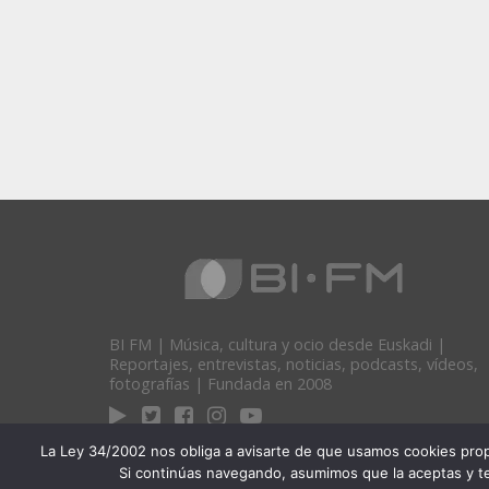
BI FM | Música, cultura y ocio desde Euskadi |
Reportajes, entrevistas, noticias, podcasts, vídeos,
fotografías | Fundada en 2008
La Ley 34/2002 nos obliga a avisarte de que usamos cookies propias
Si continúas navegando, asumimos que la aceptas y te