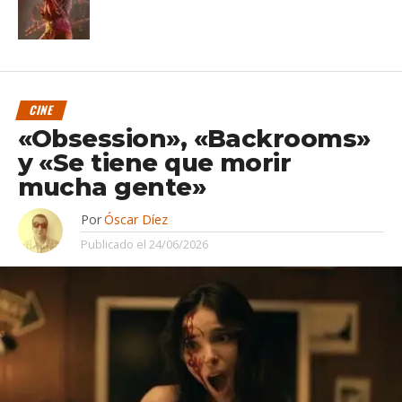
CINE
«Obsession», «Backrooms»
y «Se tiene que morir
mucha gente»
Por
Óscar Díez
Publicado el
24/06/2026