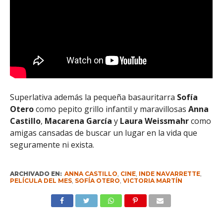
Superlativa además la pequeña basauritarra
Sofía
Otero
como pepito grillo infantil y maravillosas
Anna
Castillo
,
Macarena García
y
Laura Weissmahr
como
amigas cansadas de buscar un lugar en la vida que
seguramente ni exista.
ARCHIVADO EN:
ANNA CASTILLO
,
CINE
,
INDE NAVARRETTE
,
PELÍCULA DEL MES
,
SOFÍA OTERO
,
VICTORIA MARTÍN