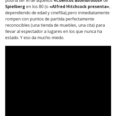
podría ser el de aquellos
«Cuentos asombrosos»
de
Spielberg
en los 80 (o
«Alfred Hitchcock presenta»
,
dependiendo de edad y cinefilia),pero inmediatamente
rompen con puntos de partida perfectamente
reconocibles (una tienda de muebles, una cita) para
llevar al espectador a lugares en los que nunca ha
estado. Y eso da mucho miedo.