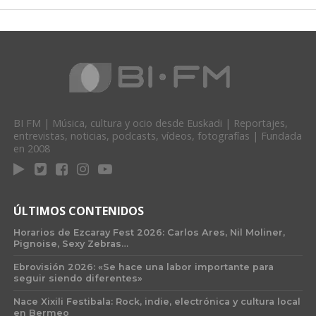
BI FM | Música, cultura y ocio desde Euskadi | Reportajes,
entrevistas, noticias, podcasts, vídeos, fotografías | Fundada
en 2008
ÚLTIMOS CONTENIDOS
Horarios de Ezcaray Fest 2026: Carlos Ares, Nil Moliner,
Pignoise, Sexy Zebras…
Ebrovisión 2026: «Se hace una labor importante para
seguir siendo diferentes»
Nace Xixili Festibala: Rock, indie, electrónica y cultura local
en Bermeo