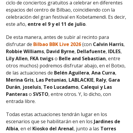
ciclo de conciertos gratuitos a celebrar en diferentes
espacios del centro de Bilbao, coincidiendo con la
celebración del gran festival en Kobetamendi. Es decir,
este año,
entre el 9 y el 11 de julio
.
De esta manera, antes de subir al recinto para
disfrutar de
Bilbao BBK Live 2026
(con
Calvin Harris
,
Robbie Williams
,
David Byrne
,
Dellafuente
,
IDLES
,
Lily Allen
,
FKA twigs
o
Belle and Sebastian
, entre
otros muchos) podremos disfrutar abajo, en el Botxo,
de las actuaciones de
Belén Aguilera
,
Ana Curra
,
Merina Gris
,
Las Petunias
,
LABLACKIE
,
Raly
,
Gara
Durán
,
joseluis
,
Teo Lucadamo
,
Calequi y Las
Panteras
o
SVSTO
, entre otros. Y, lo dicho, con
entrada libre.
Todas estas actuaciones tendrán lugar en los
escenarios que se habilitarán en en los
Jardines de
Albia
, en el
Kiosko del Arenal
, junto a las
Torres