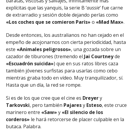
baratas, viscosas y salvajes, infinitamente más
explícitas que las yanquis, la serie B ‘
aussie
‘ fue carne
de extrarradio y sesión doble dejando perlas como
«Los coches que se comieron París»
o
«Mad Max»
.
Desde entonces, los australianos no han cejado en el
empeño de acojonarnos con cierta periodicidad, hasta
este
«Animales peligrosos»
, una gozada sobre un
cazador de tiburones (tremendo el
Jai Courtney
de
«Escuadrón suicida»
) que en sus ratos libres caza
también jóvenes surfistas para usarlas como cebo
mientras graba todo en vídeo. Muy tranquilizador, sí.
Hasta que un día, la red se rompe.
Si es de los que cree que el cine es
Dreyer
y
Tarkovski
, pero también
Pajares
y
Esteso
, este cruce
marinero entre
«Saw»
y
«El silencio de los
corderos»
le hará retorcerse de placer culpable en la
butaca. Palabra.