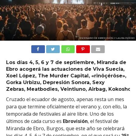
ESCENARIO DE EBROVISIÓN // LAURA OVIEDO
Los días
4, 5, 6 y 7 de septiembre
, Miranda de
Ebro acogerá las actuaciones de Viva Suecia,
Xoel López, The Murder Capital, «rinôçérôse»,
Gorka Urbizu, Depresión Sonora,
Sexy
Zebras
,
Meatbodies
,
Veintiuno
,
Airbag
,
Kokoshca
Cruzado el ecuador de agosto, apenas resta un mes
para que termine oficialmente el verano y, con ello, la
temporada de festivales al aire libre. Uno de los
últimos de cada curso es
Ebrovisión
, el festival de
Miranda de Ebro, Burgos, que este año se celebrará
los días 4, 5, 6 y 7 de septiembre, en el que será su
25º