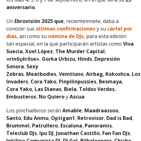
aniversario
.
Un
Ebrovisión 2025 que
, recientemnete, daba a
conocer sus
últimas confirmaciones
y su
cartel por
días
, así como su
nómina de DJs
, para esta edición
tan especial, en la que participarán artistas como
Viva
Suecia
,
Xoel López
,
The Murder Capital
,
«rinôçérôse»
,
Gorka Urbizu
,
Hinds
,
Depresión
Sonora
,
Sexy
Zebras
,
Meatbodies
,
Veintiuno
,
Airbag
,
Kokoshca
,
Los
Invaders
,
Cora Yako
,
Pinpilinpussies
,
Besmaya
,
Cora Yako
,
Las Dianas
,
Biela
,
Toldos Verdes
,
Embusteros
,
No Quiero
y
Ascua
.
Los pinchadiscos serán
Amable
,
Maadraassoo
,
Santo
,
Edu Anmu
,
Optigan1
,
Retrovisor
,
Dad is Bad
,
Brummel
,
Patrullero
,
Escalona
,
Panoramis
,
Teleclub DJs
,
Ipu DJ
,
Jonathan Castillo
,
Fan Fan DJs
,
Inkilino Comunista DJ
,
DJ Gel
,
Bilboloopers
,
Chicho