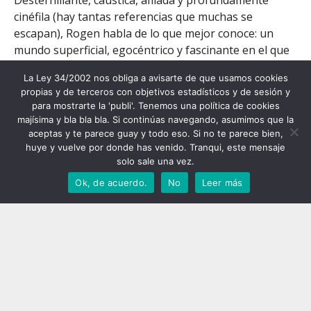
Desternillante, cáustica, afilada y profundamente
cinéfila (hay tantas referencias que muchas se
escapan), Rogen habla de lo que mejor conoce: un
mundo superficial, egocéntrico y fascinante en el que
solo la cocaína fluye al mismo nivel que la estupidez.
La Ley 34/2002 nos obliga a avisarte de que usamos cookies
Ya está confirmada la segunda temporada.
propias y de terceros con objetivos estadísticos y de sesión y
para mostrarte la 'publi'. Tenemos una política de cookies
majísima y bla bla bla. Si continúas navegando, asumimos que la
aceptas y te parece guay y todo eso. Si no te parece bien,
huye y vuelve por donde has venido. Tranqui, este mensaje
solo sale una vez.
Ok, de acuerdo.
No
Leer más