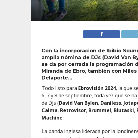
Con la incorporación de Ibibio Soun
amplia nómina de DJs (David Van Byl
se da por cerrada la programación d
Miranda de Ebro, también con Miles 
Delaporte…
Todo listo para
Ebrovisión 2024
, la que s
6, 7 y 8 de septiembre, toda vez que se h
de DJs (
David Van Bylen
,
Daniless
,
Jotap
Calma
,
Retrovisor
,
Brummel
,
Blutaski
,
Machine
.
La banda inglesa liderada por la londine