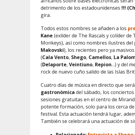
africanos sobre bases electrónicas serán 
detrimento de los estadounidenses
!!! (
gira.
Todos estos nombres se añaden a los
pr
Kane
(exlíder de The Rascals y colíder de
Monkeys), así como nombres ilustres del 
Makovski
), los recientes pero ya masivo
(
Cala Vento
,
Shego
,
Camellos
,
La Palo
(
Delaporte
,
Veintiuno
,
Repion
…) y del me
rock de nuevo cuño salido de las Islas Bri
Cuatro días de música en directo que ser
gastronómica
del sábado, los conciertos
sesiones gratuitas en el centro de Mira
potente formación, solo para los cerca de
festival. Esta actuación tendrá lugar, ade
También se celebrará una actuación de simi
Relacionado:
Entrevista a Shego: