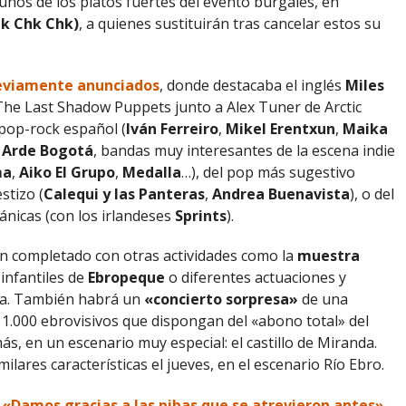
unos de los platos fuertes del evento burgalés, en
Chk Chk Chk)
, a quienes sustituirán tras cancelar estos su
eviamente anunciados
, donde destacaba el inglés
Miles
 The Last Shadow Puppets junto a Alex Tuner de Arctic
pop-rock español (
Iván Ferreiro
,
Mikel Erentxun
,
Maika
s
Arde Bogotá
, bandas muy interesantes de la escena indie
ma
,
Aiko El Grupo
,
Medalla
…), del pop más sugestivo
stizo (
Calequi y las Panteras
,
Andrea Buenavista
), o del
tánicas (con los irlandeses
Sprints
).
án completado con otras actividades como la
muestra
 infantiles de
Ebropeque
o diferentes actuaciones y
nda. También habrá un
«concierto sorpresa»
de una
 1.000 ebrovisivos que dispongan del «abono total» del
más, en un escenario muy especial: el castillo de Miranda.
lares características el jueves, en el escenario Río Ebro.
 «Damos gracias a las pibas que se atrevieron antes»