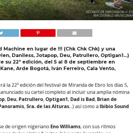
RECINTO DE EBROVISIÓN // ST
MACDONALD (MUSICSNAP
d Machine en lugar de !!! (Chk Chk Chk) y una
en, Daniless, Jotapop, Deu, Patrullero, Optigan1…)
e su 22ª edición, del 5 al 8 de septiembre en
Kane, Arde Bogotá, Iván Ferreiro, Cala Vento,
erá la 22ª edición del festival de Miranda de Ebro los días 5,
a anunciado su cartel completo al incluir una amplia nómina
op
,
Deu
,
Patrullero
,
Optigan1
,
Dad is Bad
,
Brian de
Panoramis
,
Sra. de las Alturas
…) así como a
Ibibio Sound
nse de origen nigeriano
Eno Williams
, con sus ritmos