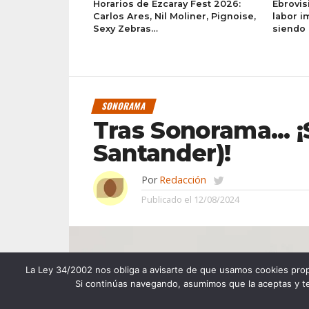
Horarios de Ezcaray Fest 2026:
Ebrovis
Carlos Ares, Nil Moliner, Pignoise,
labor i
Sexy Zebras…
siendo 
SONORAMA
Tras Sonorama… ¡
Santander)!
Por
Redacción
Publicado el
12/08/2024
La Ley 34/2002 nos obliga a avisarte de que usamos cookies propias
Si continúas navegando, asumimos que la aceptas y te