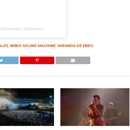
Una publicación compartida de Festival Ebrovisión (@ebrovision)
ALES
,
IBIBIO SOUND MACHINE
,
MIRANDA DE EBRO