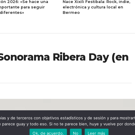
ión 2026: «Se hace una
Nace Xixili Festibala: Rock, indie,
mportante para seguir
electrónica y cultura local en
diferentes»
Bermeo
Sonorama Ribera Day (en
 y de terceros con objetivos estadísticos y de sesión y para mostrarte 
 parece guay y todo eso. Si no te parece bien, huye y vuelve por donde
Ok, de acuerdo.
No
Leer más