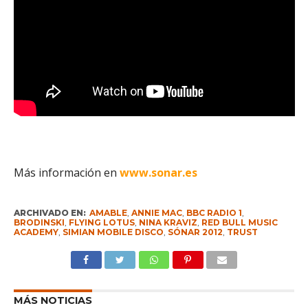
Más información en
www.sonar.es
ARCHIVADO EN:
AMABLE
,
ANNIE MAC
,
BBC RADIO 1
,
BRODINSKI
,
FLYING LOTUS
,
NINA KRAVIZ
,
RED BULL MUSIC
ACADEMY
,
SIMIAN MOBILE DISCO
,
SÓNAR 2012
,
TRUST
MÁS NOTICIAS