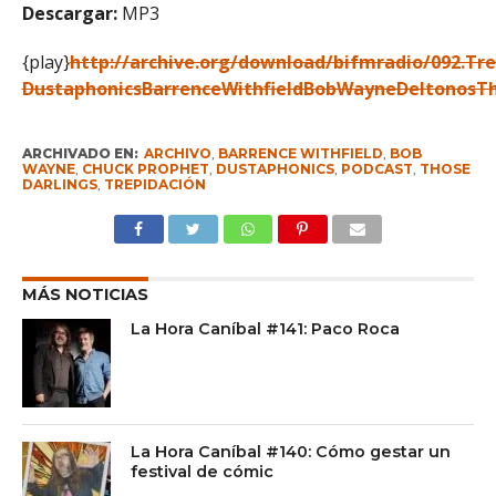
Descargar:
MP3
{play}
http://archive.org/download/bifmradio/092.Tre
DustaphonicsBarrenceWithfieldBobWayneDeltonosT
ARCHIVADO EN:
ARCHIVO
,
BARRENCE WITHFIELD
,
BOB
WAYNE
,
CHUCK PROPHET
,
DUSTAPHONICS
,
PODCAST
,
THOSE
DARLINGS
,
TREPIDACIÓN
MÁS NOTICIAS
La Hora Caníbal #141: Paco Roca
La Hora Caníbal #140: Cómo gestar un
festival de cómic