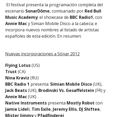
El festival presenta la programación completa del
escenario
SonarDôme
, comisariado por
Red Bull
Music Academy
; el showcase de
BBC Radio1
, con
Annie Mac
y Simian Mobile Disco a la cabeza; e
incorpora nuevos nombres al listado de artistas
españoles de esta edición. En resumen:
Nuevas incorporaciones a Sónar 2012
Flying Lotus
(US)
Trust
(CA)
Nina Kraviz
(RU)
BBC Radio 1
presenta:
Simian Mobile Disco
(UK),
Jack Beats
(UK),
Brodinski Vs. Gesaffelstein
(FR) y
Annie Mac
(UK)
Native Instruments
presenta
Mostly Robot
con
Jamie Lidel
l,
Tim Exile
,
Jeremy
Ellis
,
DJ Shiftee
,
Mister Jimmy
y
Pfadfinderei