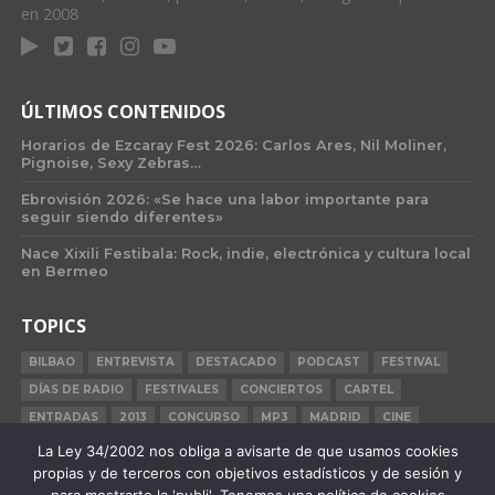
en 2008
ÚLTIMOS CONTENIDOS
Horarios de Ezcaray Fest 2026: Carlos Ares, Nil Moliner,
Pignoise, Sexy Zebras…
Ebrovisión 2026: «Se hace una labor importante para
seguir siendo diferentes»
Nace Xixili Festibala: Rock, indie, electrónica y cultura local
en Bermeo
TOPICS
BILBAO
ENTREVISTA
DESTACADO
PODCAST
FESTIVAL
DÍAS DE RADIO
FESTIVALES
CONCIERTOS
CARTEL
ENTRADAS
2013
CONCURSO
MP3
MADRID
CINE
BILBAO BBK LIVE
BARCELONA
CARNE CRUDA
CRÓNICA
La Ley 34/2002 nos obliga a avisarte de que usamos cookies
propias y de terceros con objetivos estadísticos y de sesión y
2015