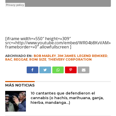
[iframe width=»550″ height=»309″
src=»http://www.youtube.com/embed/WR04b8KvVAM»
frameborder=»0″ allowfullscreen ]
ARCHIVADO EN:
BOB MARLEY
,
JIM JAMES
,
LEGEND REMIXED
,
RAC
,
REGGAE
,
RONI SIZE
,
THIEVERY CORPORATION
MÁS NOTICIAS
10 cantantes que defendieron el
cannabis (o hachís, marihuana, ganja,
hierba, mandanga…)