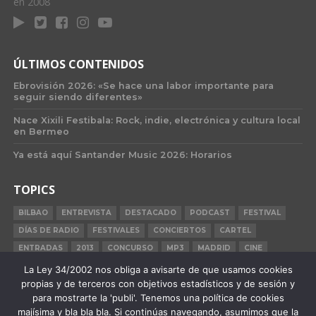
en 2008
ÚLTIMOS CONTENIDOS
Ebrovisión 2026: «Se hace una labor importante para
seguir siendo diferentes»
Nace Xixili Festibala: Rock, indie, electrónica y cultura local
en Bermeo
Ya está aquí Santander Music 2026: Horarios
TOPICS
BILBAO
ENTREVISTA
DESTACADO
PODCAST
FESTIVAL
DÍAS DE RADIO
FESTIVALES
CONCIERTOS
CARTEL
ENTRADAS
2013
CONCURSO
MP3
MADRID
CINE
BILBAO BBK LIVE
BARCELONA
CARNE CRUDA
CRÓNICA
La Ley 34/2002 nos obliga a avisarte de que usamos cookies
propias y de terceros con objetivos estadísticos y de sesión y
2015
para mostrarte la 'publi'. Tenemos una política de cookies
majísima y bla bla bla. Si continúas navegando, asumimos que la