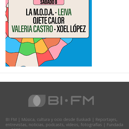
BI FM | Música, cultura y ocio desde Euskadi | Reportajes,
entrevistas, noticias, podcasts, vídeos, fotografías | Fundada