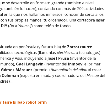
que se desarrolle en formato grande (también a nivel
go también lo hacen), contando con más de 200 actividades
tal en la que nos hallamos inmersos, conocer de cerca a los
 con tus propias manos, tu ordenador, una cortadora láser
a
DIY
(
Do It Yourself
) como telón de fondo.
 situada en península (y futura isla) de
Zorrotzaurre
alidades tecnológicas (llámenlas «
techies
«… o tecnólogos)
érica y Asia, incluyendo a
Josef Prusa
(inventor de la
l mundo),
Gael Langevin
(inventor del
Inmoov
, el primer
é Gómez Márquez
(premio «
Humanitario del año
» al crear
a Coleman
(experta en moda y coordinadora del
Meetup
del
dres)…