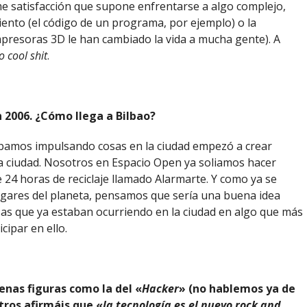
e satisfacción que supone enfrentarse a algo complejo,
miento (el código de un programa, por ejemplo) o la
presoras 3D le han cambiado la vida a mucha gente). A
o cool shit
.
 2006. ¿Cómo llega a Bilbao?
bamos impulsando cosas en la ciudad empezó a crear
la ciudad. Nosotros en Espacio Open ya soliamos hacer
4 horas de reciclaje llamado Alarmarte. Y como ya se
ugares del planeta, pensamos que sería una buena idea
sas que ya estaban ocurriendo en la ciudad en algo que más
cipar en ello.
enas figuras como la del «
Hacker
» (no hablemos ya de
tros afirmáis que «
la tecnología es el nuevo rock and