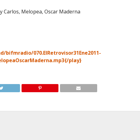
y Carlos, Melopea, Oscar Maderna
d/bifmradio/070.ElRetrovisor31Ene2011-
elopeaOscarMaderna.mp3
{/play}