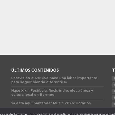
ÚLTIMOS CONTENIDOS
T
Ebrovisión 2026: «Se hace una labor importante
para seguir siendo diferentes»
Nace Xixili Festibala: Rock, indie, electrónica y
cultura local en Bermeo
Ya está aquí Santander Music 2026: Horarios
 y de terceros con objetivos estadísticos y de sesión y para mostrarte 