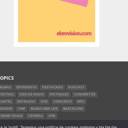
OPICS
BILBAO
ENTREVISTA
DESTACADO
PODCAST
FESTIVAL
DÍAS DE RADIO
FESTIVALES
CONCIERTOS
CARTEL
ENTRADAS
2013
CONCURSO
MP3
MADRID
CINE
BILBAO BBK LIVE
BARCELONA
CARNE CRUDA
CRÓNICA
2015
la 'publi'. Tenemos una política de cookies majísima y bla bla bla.