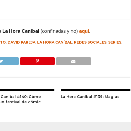
e
La Hora Caníbal
(confinadas y no)
aquí
.
NTO
,
DAVID PAREJA
,
LA HORA CANÍBAL
,
REDES SOCIALES
,
SERIES
,
 Caníbal #140: Cómo
La Hora Caníbal #139: Magius
un festival de cómic