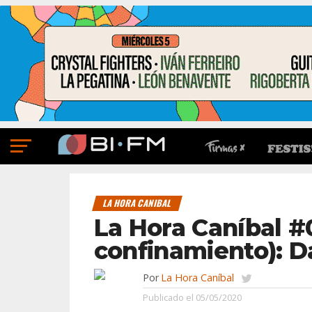
LA HORA CANIBAL
La Hora Caníbal #
confinamiento): D
Por
La Hora Caníbal
Publicado el
05/05/2020