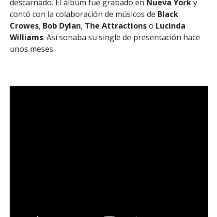
descarnado. El álbum fue grabado en
Nueva
York
y
contó con la colaboración de músicos de
Black
Crowes
,
Bob
Dylan
,
The Attractions
o
Lucinda
Williams
. Así sonaba su single de presentación hace
unos meses.