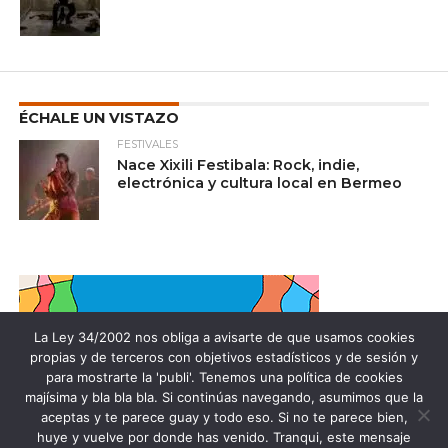
ÉCHALE UN VISTAZO
FESTIVALES
Nace Xixili Festibala: Rock, indie,
electrónica y cultura local en Bermeo
La Ley 34/2002 nos obliga a avisarte de que usamos cookies
propias y de terceros con objetivos estadísticos y de sesión y
para mostrarte la 'publi'. Tenemos una política de cookies
majísima y bla bla bla. Si continúas navegando, asumimos que la
aceptas y te parece guay y todo eso. Si no te parece bien,
huye y vuelve por donde has venido. Tranqui, este mensaje