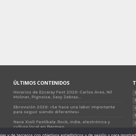
ÚLTIMOS CONTENIDOS
T
Horarios de Ezcaray Fest 2026: Carlos Ares, Nil
Moliner, Pignoise, Sexy Zebras…
Ebrovisión 2026: «Se hace una labor importante
para seguir siendo diferentes»
Nace Xixili Festibala: Rock, indie, electrónica y
cultura local en Bermeo
 y de terceros con objetivos estadísticos y de sesión y para mostrarte 