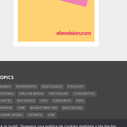
OPICS
BILBAO
ENTREVISTA
DESTACADO
PODCAST
FESTIVAL
DÍAS DE RADIO
FESTIVALES
CONCIERTOS
CARTEL
ENTRADAS
2013
CONCURSO
MP3
MADRID
CINE
BILBAO BBK LIVE
BARCELONA
CARNE CRUDA
CRÓNICA
2015
la 'publi'. Tenemos una política de cookies majísima y bla bla bla.