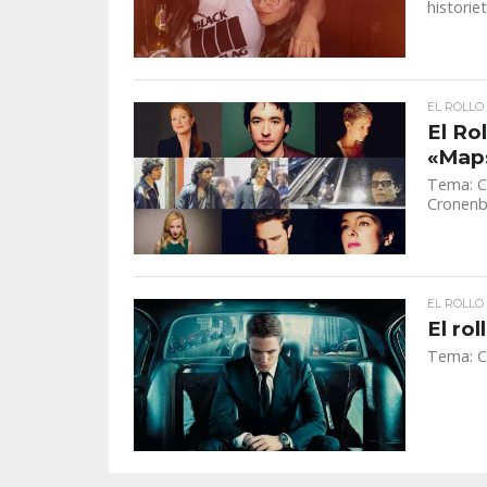
historie
EL ROLLO
El Ro
«Maps
Tema: Ci
Cronenb
EL ROLLO
El ro
Tema: C