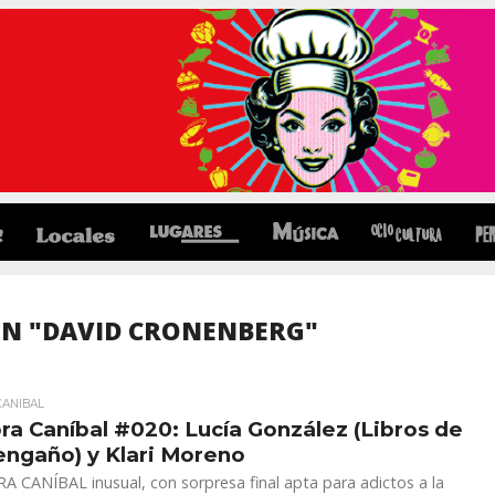
EN "DAVID CRONENBERG"
CANIBAL
ra Caníbal #020: Lucía González (Libros de
ngaño) y Klari Moreno
 CANÍBAL inusual, con sorpresa final apta para adictos a la