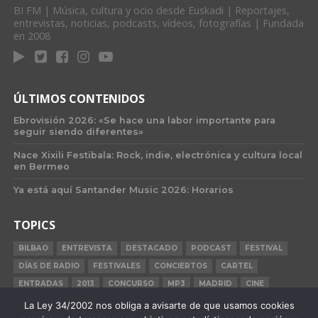
BI FM | Música, cultura y ocio desde Euskadi | Reportajes,
entrevistas, noticias, podcasts, vídeos, fotografías | Fundada
en 2008
ÚLTIMOS CONTENIDOS
Ebrovisión 2026: «Se hace una labor importante para
seguir siendo diferentes»
Nace Xixili Festibala: Rock, indie, electrónica y cultura local
en Bermeo
Ya está aquí Santander Music 2026: Horarios
TOPICS
BILBAO
ENTREVISTA
DESTACADO
PODCAST
FESTIVAL
DÍAS DE RADIO
FESTIVALES
CONCIERTOS
CARTEL
ENTRADAS
2013
CONCURSO
MP3
MADRID
CINE
BILBAO BBK LIVE
BARCELONA
CARNE CRUDA
CRÓNICA
La Ley 34/2002 nos obliga a avisarte de que usamos cookies