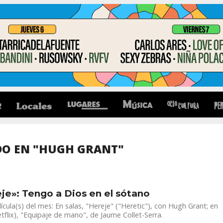
DO EN "HUGH GRANT"
je»: Tengo a Dios en el sótano
lícula(s) del mes: En salas, "Hereje" ("Heretic"), con Hugh Grant; en
tflix), "Equipaje de mano", de Jaume Collet-Serra.