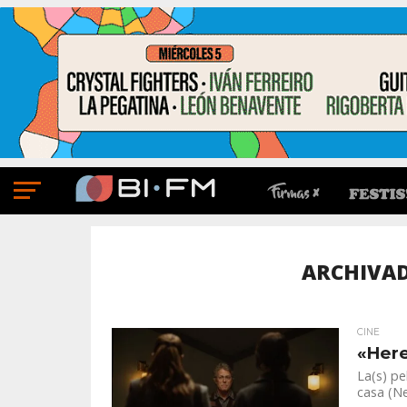
ARCHIVA
CINE
«Here
La(s) pe
casa (Ne