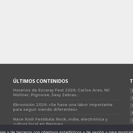
ÚLTIMOS CONTENIDOS
T
Horarios de Ezcaray Fest 2026: Carlos Ares, Nil
Moliner, Pignoise, Sexy Zebras…
Ebrovisión 2026: «Se hace una labor importante
para seguir siendo diferentes»
Nace Xixili Festibala: Rock, indie, electrónica y
cultura local en Bermeo
 y de terceros con objetivos estadísticos y de sesión y para mostrarte 