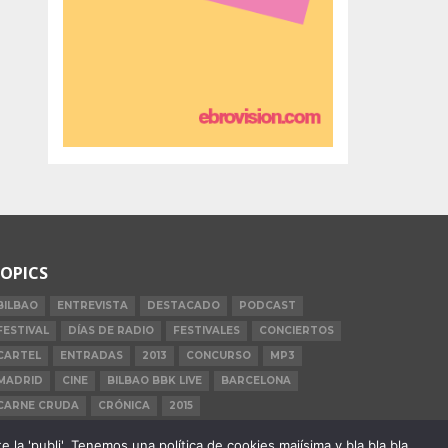
OPICS
BILBAO
ENTREVISTA
DESTACADO
PODCAST
FESTIVAL
DÍAS DE RADIO
FESTIVALES
CONCIERTOS
CARTEL
ENTRADAS
2013
CONCURSO
MP3
MADRID
CINE
BILBAO BBK LIVE
BARCELONA
CARNE CRUDA
CRÓNICA
2015
la 'publi'. Tenemos una política de cookies majísima y bla bla bla.