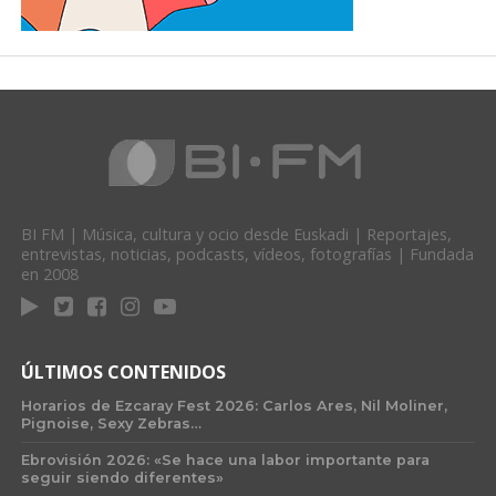
BI FM | Música, cultura y ocio desde Euskadi | Reportajes,
entrevistas, noticias, podcasts, vídeos, fotografías | Fundada
en 2008
ÚLTIMOS CONTENIDOS
Horarios de Ezcaray Fest 2026: Carlos Ares, Nil Moliner,
Pignoise, Sexy Zebras…
Ebrovisión 2026: «Se hace una labor importante para
seguir siendo diferentes»