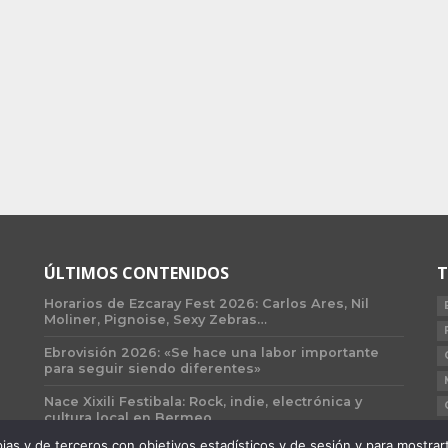
ÚLTIMOS CONTENIDOS
T
Horarios de Ezcaray Fest 2026: Carlos Ares, Nil
Moliner, Pignoise, Sexy Zebras…
Ebrovisión 2026: «Se hace una labor importante
para seguir siendo diferentes»
Nace Xixili Festibala: Rock, indie, electrónica y
cultura local en Bermeo
 y de terceros con objetivos estadísticos y de sesión y para mostrarte 