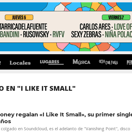
 EN "I LIKE IT SMALL"
ney regalan «I Like It Small», su primer singl
años
 colgado en Soundcloud, es el adelanto de "Vanishing Point", disco