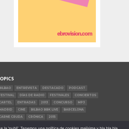
OPICS
BILBAO
ENTREVISTA
DESTACADO
PODCAST
FESTIVAL
DÍAS DE RADIO
FESTIVALES
CONCIERTOS
CARTEL
ENTRADAS
2013
CONCURSO
MP3
MADRID
CINE
BILBAO BBK LIVE
BARCELONA
CARNE CRUDA
CRÓNICA
2015
la 'publi'. Tenemos una política de cookies majísima y bla bla bla.