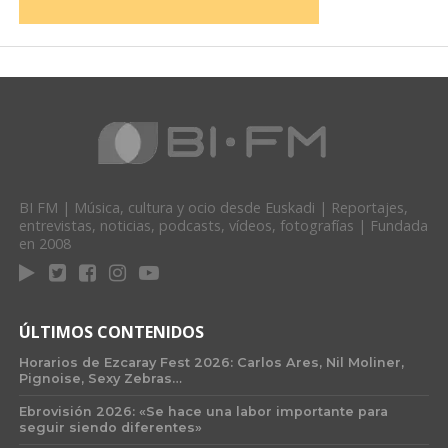
BI FM | Música, cultura y ocio desde Euskadi | Reportajes,
entrevistas, noticias, podcasts, vídeos, fotografías | Fundada
en 2008
ÚLTIMOS CONTENIDOS
Horarios de Ezcaray Fest 2026: Carlos Ares, Nil Moliner,
Pignoise, Sexy Zebras…
Ebrovisión 2026: «Se hace una labor importante para
seguir siendo diferentes»