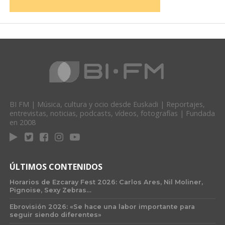
BI FM | Música, cultura y ocio desde Euskadi | Reportajes,
entrevistas, noticias, podcasts, vídeos, fotografías | Fundada
en 2008
ÚLTIMOS CONTENIDOS
Horarios de Ezcaray Fest 2026: Carlos Ares, Nil Moliner,
Pignoise, Sexy Zebras…
Ebrovisión 2026: «Se hace una labor importante para
seguir siendo diferentes»