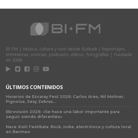
BI FM | Música, cultura y ocio desde Euskadi | Reportajes,
entrevistas, noticias, podcasts, vídeos, fotografías | Fundada
en 2008
ÚLTIMOS CONTENIDOS
Horarios de Ezcaray Fest 2026: Carlos Ares, Nil Moliner,
Pignoise, Sexy Zebras…
Ebrovisión 2026: «Se hace una labor importante para
seguir siendo diferentes»
Nace Xixili Festibala: Rock, indie, electrónica y cultura local
en Bermeo