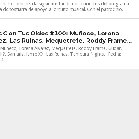
 enero comienza la siguiente tanda de conciertos del programa
a donostiarra de apoyo al circuito musical. Con el patrocinio...
 C en Tus Oídos #300: Muñeco, Lorena
ez, Las Ruinas, Mequetrefe, Roddy Frame…
 Muñeco, Lorena Álvarez, Mequetrefe, Roddy Frame, Gúdar,
?, Samaris, Jamie XX, Las Ruinas, Tempura Nights... Fecha:
14