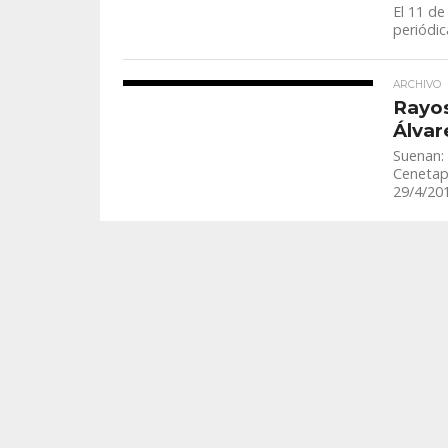
El 11 de
periódic
ARCHIVO
Rayos
Álvar
Suenan:
Cenetaph
29/4/20