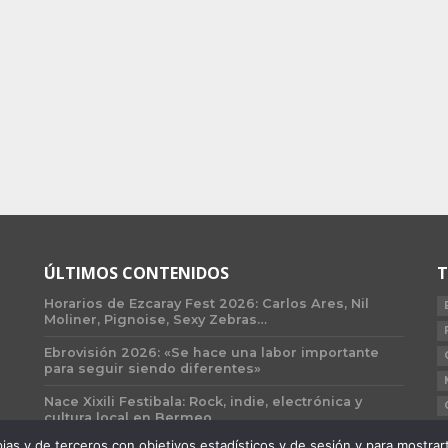
ÚLTIMOS CONTENIDOS
T
Horarios de Ezcaray Fest 2026: Carlos Ares, Nil
Moliner, Pignoise, Sexy Zebras…
Ebrovisión 2026: «Se hace una labor importante
para seguir siendo diferentes»
Nace Xixili Festibala: Rock, indie, electrónica y
cultura local en Bermeo
 y de terceros con objetivos estadísticos y de sesión y para mostrarte 