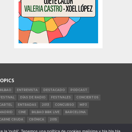
OPICS
BILBAO
ENTREVISTA
DESTACADO
PODCAST
FESTIVAL
DÍAS DE RADIO
FESTIVALES
CONCIERTOS
CARTEL
ENTRADAS
2013
CONCURSO
MP3
MADRID
CINE
BILBAO BBK LIVE
BARCELONA
CARNE CRUDA
CRÓNICA
2015
la 'publi'. Tenemos una política de cookies majísima y bla bla bla.