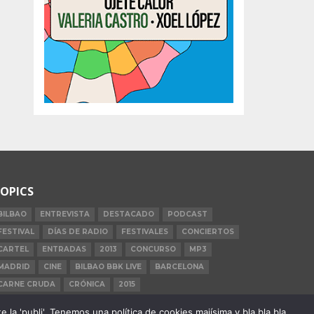
OPICS
BILBAO
ENTREVISTA
DESTACADO
PODCAST
FESTIVAL
DÍAS DE RADIO
FESTIVALES
CONCIERTOS
CARTEL
ENTRADAS
2013
CONCURSO
MP3
MADRID
CINE
BILBAO BBK LIVE
BARCELONA
CARNE CRUDA
CRÓNICA
2015
la 'publi'. Tenemos una política de cookies majísima y bla bla bla.