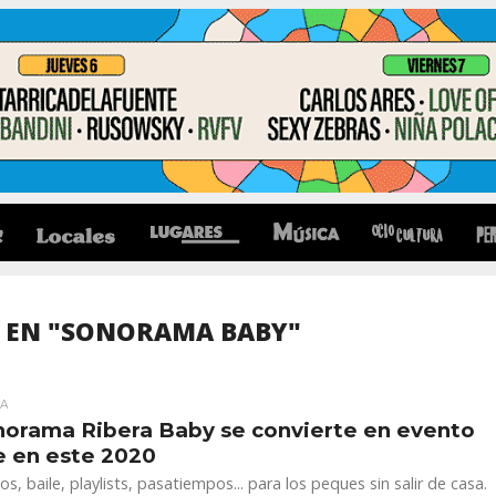
 EN "SONORAMA BABY"
A
norama Ribera Baby se convierte en evento
e en este 2020
os, baile, playlists, pasatiempos... para los peques sin salir de casa.