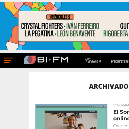
ARCHIVADO
SONORAM
El So
onlin
Conciert