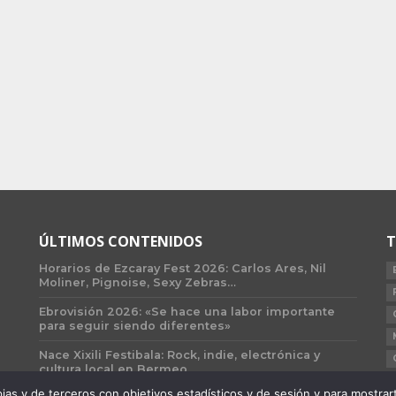
ÚLTIMOS CONTENIDOS
T
Horarios de Ezcaray Fest 2026: Carlos Ares, Nil
Moliner, Pignoise, Sexy Zebras…
Ebrovisión 2026: «Se hace una labor importante
para seguir siendo diferentes»
Nace Xixili Festibala: Rock, indie, electrónica y
cultura local en Bermeo
 y de terceros con objetivos estadísticos y de sesión y para mostrarte 