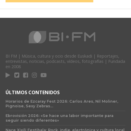
BI FM | Música, cultura y ocio desde Euskadi | Reportajes,
entrevistas, noticias, podcasts, vídeos, fotografías | Fundada
en 2008
ÚLTIMOS CONTENIDOS
Horarios de Ezcaray Fest 2026: Carlos Ares, Nil Moliner,
Pignoise, Sexy Zebras…
Ebrovisión 2026: «Se hace una labor importante para
seguir siendo diferentes»
Nace Xixili Festibala: Rock, indie, electrónica y cultura local