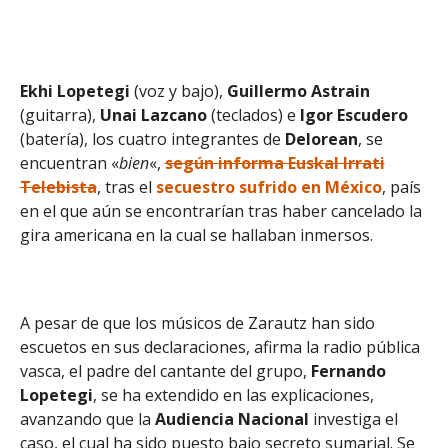
Ekhi Lopetegi
(voz y bajo),
Guillermo Astrain
(guitarra),
Unai Lazcano
(teclados) e
Igor Escudero
(batería), los cuatro integrantes de
Delorean
, se
encuentran «
bien
«,
según informa Euskal Irrati
Telebista
, tras el
secuestro sufrido en México
, país
en el que aún se encontrarían tras haber cancelado la
gira americana en la cual se hallaban inmersos.
A pesar de que los músicos de Zarautz han sido
escuetos en sus declaraciones, afirma la radio pública
vasca, el padre del cantante del grupo,
Fernando
Lopetegi
, se ha extendido en las explicaciones,
avanzando que la
Audiencia Nacional
investiga el
caso, el cual ha sido puesto bajo secreto sumarial. Se