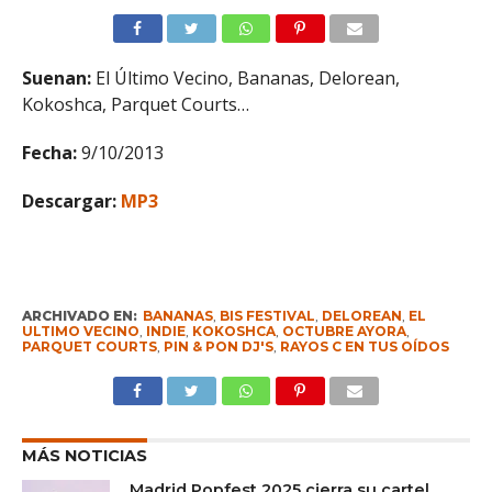
Suenan:
El Último Vecino, Bananas, Delorean,
Kokoshca, Parquet Courts…
Fecha:
9/10/2013
Descargar:
MP3
ARCHIVADO EN:
BANANAS
,
BIS FESTIVAL
,
DELOREAN
,
EL
ULTIMO VECINO
,
INDIE
,
KOKOSHCA
,
OCTUBRE AYORA
,
PARQUET COURTS
,
PIN & PON DJ'S
,
RAYOS C EN TUS OÍDOS
MÁS NOTICIAS
Madrid Popfest 2025 cierra su cartel,