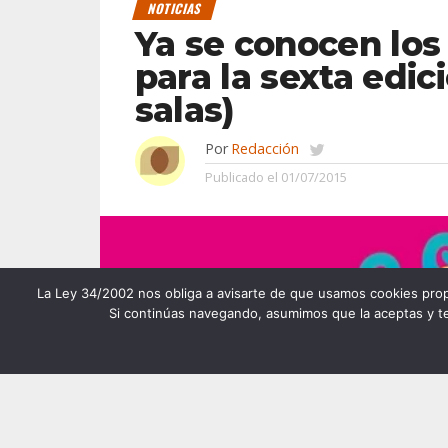
NOTICIAS
Ya se conocen los 
para la sexta edic
salas)
Por
Redacción
Publicado el
01/07/2015
La Ley 34/2002 nos obliga a avisarte de que usamos cookies propias
Si continúas navegando, asumimos que la aceptas y te