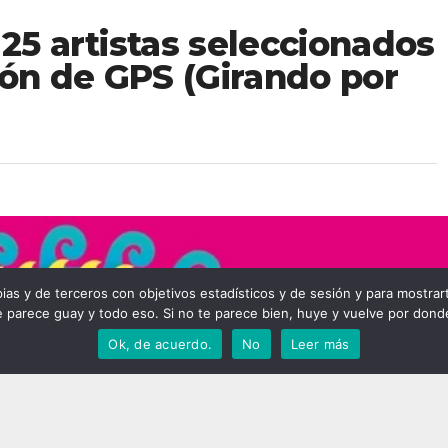
25 artistas seleccionados
ión de GPS (Girando por
 y de terceros con objetivos estadísticos y de sesión y para mostrarte 
 parece guay y todo eso. Si no te parece bien, huye y vuelve por donde
Ok, de acuerdo.
No
Leer más