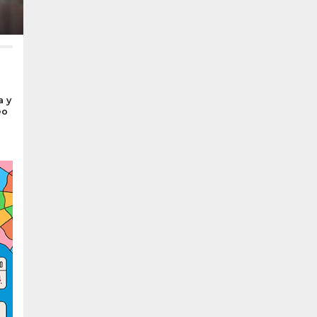
a y
eo